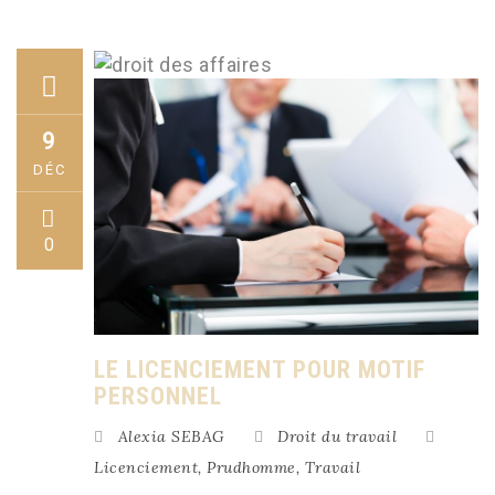
9
DÉC
0
LE LICENCIEMENT POUR MOTIF
PERSONNEL
Alexia SEBAG
Droit du travail
Licenciement
,
Prudhomme
,
Travail